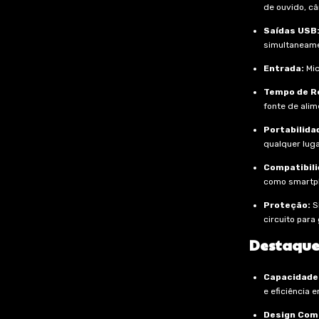
de ouvido, câ
Saídas USB
simultaneame
Entrada:
Mic
Tempo de R
fonte de alim
Portabilida
qualquer luga
Compatibili
como smartph
Proteção:
S
circuito para
Destaque
Capacidade
e eficiência 
Design Com