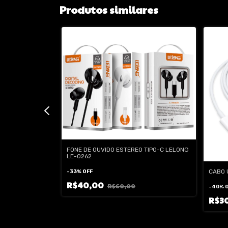
Produtos similares
FONE DE OUVIDO ESTEREO TIPO-C LELONG
LE-0262
 P2 LELONG LE-
CABO 
-
33
%
OFF
R$40,00
R$60,00
-
40
%
R$3