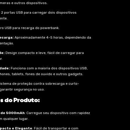
meras e outros dispositivos.
:
2 portas USB para carregar dois dispositivos
nte.
ro USB para recarga do powerbank.
ecarga:
Aproximadamente 4-5 horas, dependendo da
entação.
de:
Design compacto e leve, fácil de carregar para
r.
dade:
Funciona com a maioria dos dispositivos USB,
ones, tablets, fones de ouvido e outros gadgets.
istema de proteção contra sobrecarga e curto-
 garantir segurança no uso.
s do Produto:
 de 5000mAh
: Carregue seu dispositivo com rapidez
em qualquer lugar.
pacto e Elegante
: Fácil de transportar e com