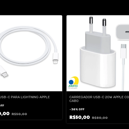
USB-C PARA LIGHTNING APPLE
CARREGADOR USB-C 20W APPLE C
CABO
OFF
-
38
%
OFF
0,00
R$50,00
R$50,00
R$80,00