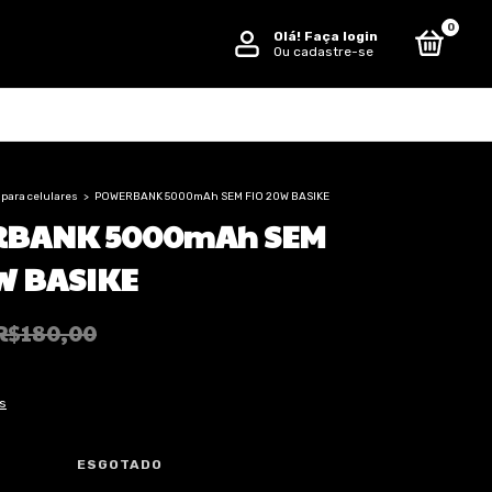
0
Olá!
Faça login
Ou cadastre-se
para celulares
>
POWERBANK 5000mAh SEM FIO 20W BASIKE
BANK 5000mAh SEM
W BASIKE
R$180,00
s