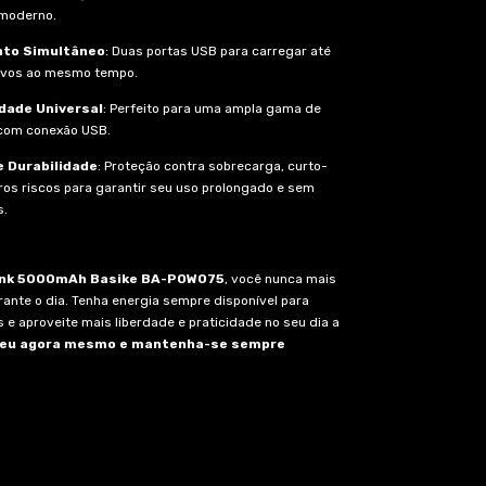
moderno.
to Simultâneo
: Duas portas USB para carregar até
tivos ao mesmo tempo.
dade Universal
: Perfeito para uma ampla gama de
 com conexão USB.
 Durabilidade
: Proteção contra sobrecarga, curto-
tros riscos para garantir seu uso prolongado e sem
s.
nk 5000mAh Basike BA-POW075
, você nunca mais
rante o dia. Tenha energia sempre disponível para
s e aproveite mais liberdade e praticidade no seu dia a
seu agora mesmo e mantenha-se sempre