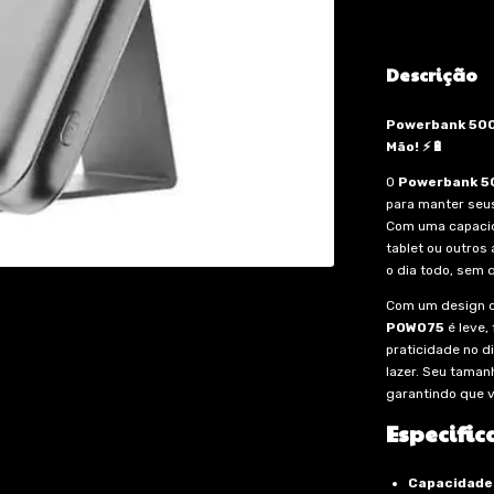
Descrição
Powerbank 500
Mão! ⚡🔋
O
Powerbank 5
para manter seu
Com uma capacid
tablet ou outros
o dia todo, sem 
Com um design c
POW075
é leve,
praticidade no d
lazer. Seu taman
garantindo que v
Especific
Capacidade