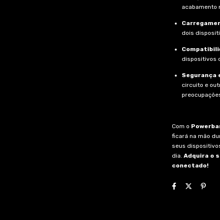
acabamento 
Carregamen
dois disposi
Compatibili
dispositivos
Segurança e
circuito e ou
preocupaçõe
Com o
Powerba
ficará na mão du
seus dispositivo
dia.
Adquira o 
conectado!