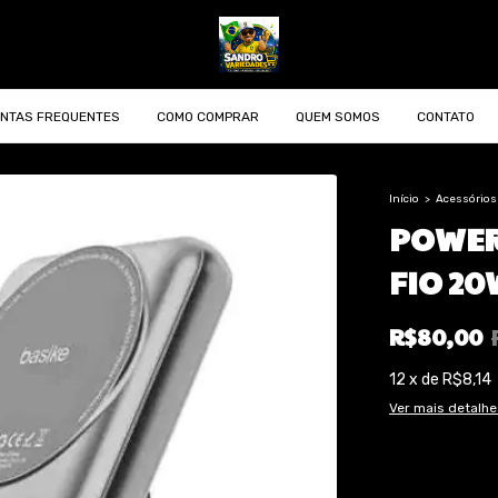
NTAS FREQUENTES
COMO COMPRAR
QUEM SOMOS
CONTATO
Início
>
Acessórios 
POWER
FIO 20
R$80,00
12
x
de
R$8,14
Ver mais detalhe