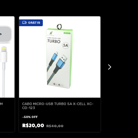
GRÁTIS
OM
CABO MICRO-USB TURBO 5A X-CELL XC-
CARREGADOR LE
CD-123
LE-257C
-
50
%
OFF
-
33
%
OFF
R$20,00
R$40,00
R$40,00
R$