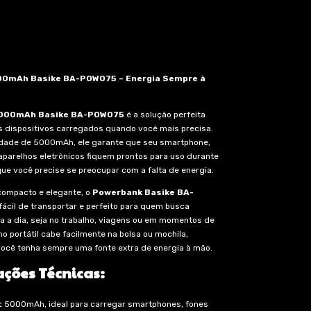
0mAh Basike BA-POW075 – Energia Sempre à
000mAh Basike BA-POW075
é a solução perfeita
s dispositivos carregados quando você mais precisa.
ade de 5000mAh, ele garante que seu smartphone,
 aparelhos eletrônicos fiquem prontos para uso durante
que você precise se preocupar com a falta de energia.
ompacto e elegante, o
Powerbank Basike BA-
 fácil de transportar e perfeito para quem busca
ia a dia, seja no trabalho, viagens ou em momentos de
ho portátil cabe facilmente na bolsa ou mochila,
ocê tenha sempre uma fonte extra de energia à mão.
ações Técnicas:
:
5000mAh, ideal para carregar smartphones, fones