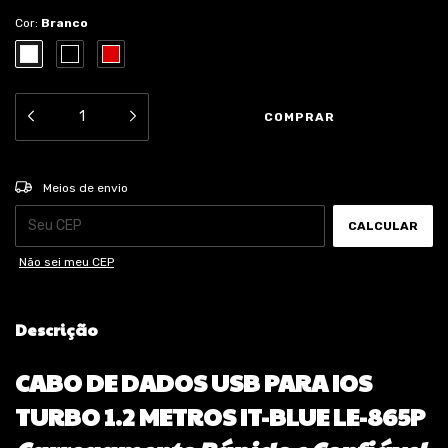
Cor:
Branco
ALTERAR CEP
Entregas para o CEP:
Meios de envio
CALCULAR
Não sei meu CEP
Descrição
CABO DE DADOS USB PARA IOS
TURBO 1.2 METROS IT-BLUE LE-865P