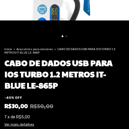
Início
>
Acessórios para celulares
>
CABO DE DADOS USB PARA IOS TURBO 1.2
METROS IT-BLUE LE-865P
CABO DE DADOS USB PARA
IOS TURBO 1.2 METROS IT-
BLUE LE-865P
-
40
%
OFF
R$30,00
R$50,00
7
x
de
R$5,00
Ver mais detalhes