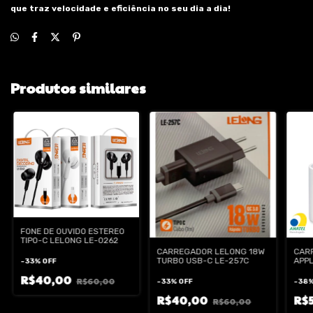
que traz velocidade e eficiência no seu dia a dia!
Produtos similares
FONE DE OUVIDO ESTEREO
TIPO-C LELONG LE-0262
CARREGADOR LELONG 18W
CAR
TURBO USB-C LE-257C
APP
-
33
%
OFF
R$40,00
R$60,00
-
33
%
OFF
-
38
R$40,00
R$
R$60,00