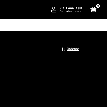
0
Olá!
Faça login
Ou cadastre-se
Ordenar