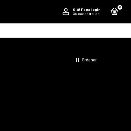
0
Olá!
Faça login
Ou cadastre-se
Ordenar