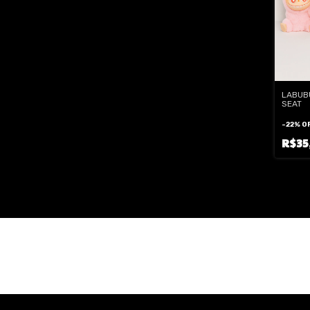
LABUB
SEAT
-
22
%
O
R$35