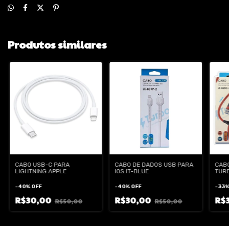
Produtos similares
CABO USB-C PARA
CABO DE DADOS USB PARA
CABO
LIGHTNING APPLE
IOS IT-BLUE
TURB
LE-
-
40
%
OFF
-
40
%
OFF
-
33
R$30,00
R$30,00
R$
R$50,00
R$50,00