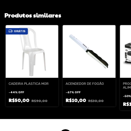
Produtos similares
GRÁTIS
CADEIRA PLASTICA MOR
ACENDEDOR DE FOGÃO
PRO
ALIM
500
-
44
%
OFF
-
67
%
OFF
-
50
R$50,00
R$10,00
R$90,00
R$30,00
R$