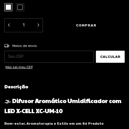
ALTERAR CEP
Entregas para o CEP:
Meios de envio
CALCULAR
Não sei meu CEP
Descrição
🌫️ Difusor Aromático Umidificador com
LED X-CELL XC-UM-10
Bem-estar, Aromaterapia e Estilo em um Só Produto