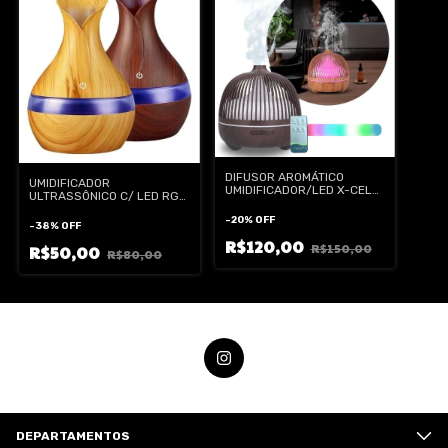
DIFUSOR AROMÁTICO
UMIDIFICADOR
UMIDIFICADOR/LED X-CELL
ULTRASSÔNICO C/ LED RGB
XC-UM-06
X-CELL XC-UM-04
-
20
%
OFF
-
38
%
OFF
R$120,00
R$150,00
R$50,00
R$80,00
DEPARTAMENTOS