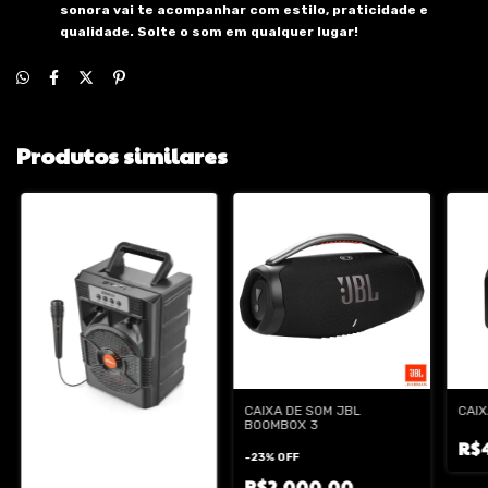
sonora vai te acompanhar com estilo, praticidade e
qualidade. Solte o som em qualquer lugar!
Produtos similares
CAIXA DE SOM JBL
CAIX
BOOMBOX 3
R$
-
23
%
OFF
R$2.000,00